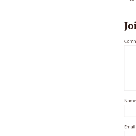
Jo
Comm
Nam
Email