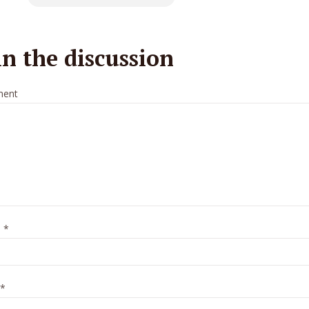
in the discussion
ent
e
*
*