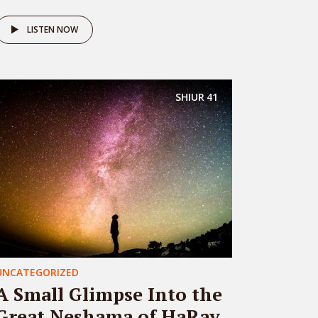
LISTEN NOW
SHIUR
41
UNCATEGORIZED
A Small Glimpse Into the
Great Neshama of HaRav