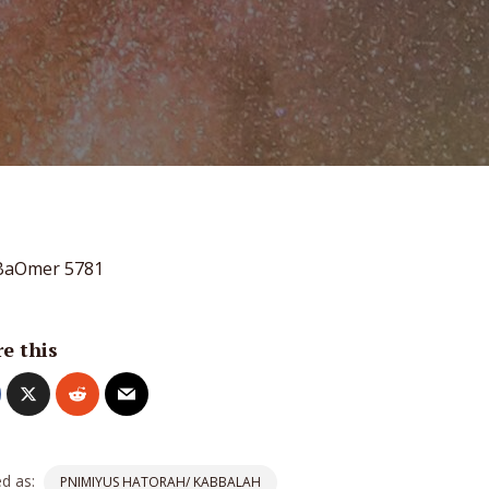
BaOmer 5781
e this
d as:
PNIMIYUS HATORAH/ KABBALAH