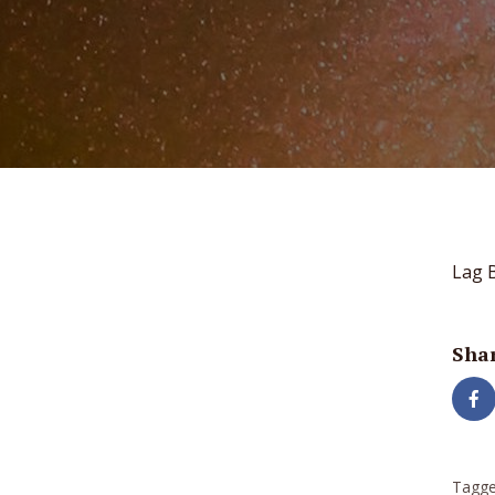
Lag 
Shar
Tagge