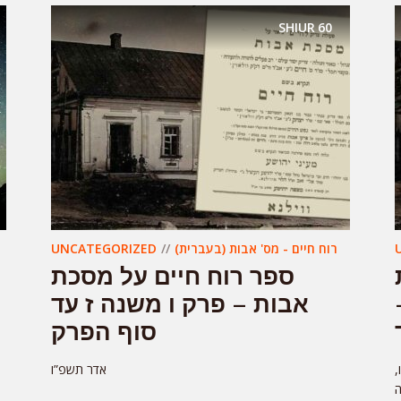
SHIUR
60
UNCATEGORIZED
רוח חיים - מס' אבות (בעברית)
ספר רוח חיים על מסכת
אבות – פרק ו משנה ז עד
סוף הפרק
ו
אדר תשפ”ו
ה