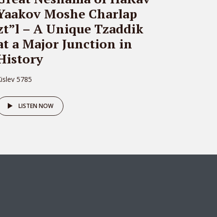
Yaakov Moshe Charlap
zt”l – A Unique Tzaddik
at a Major Junction in
History
islev 5785
LISTEN NOW