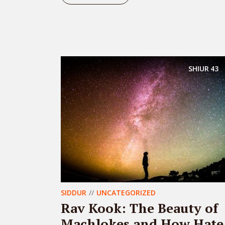
SHIUR
43
SIDDUR
UNCATEGORIZED
Rav Kook: The Beauty of
Machlokes and How Hate