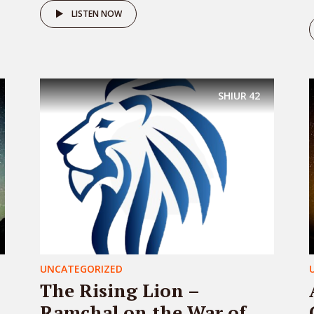
LISTEN NOW
SHIUR
42
UNCATEGORIZED
The Rising Lion –
Ramchal on the War of